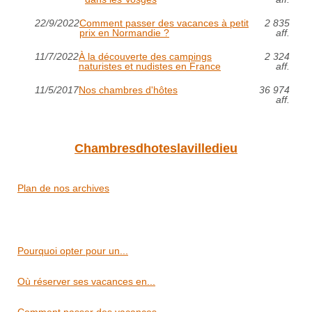
22/9/2022
Comment passer des vacances à petit
2 835
prix en Normandie ?
aff.
11/7/2022
À la découverte des campings
2 324
naturistes et nudistes en France
aff.
11/5/2017
Nos chambres d'hôtes
36 974
aff.
Chambresdhoteslavilledieu
Plan de nos archives
Pourquoi opter pour un...
Où réserver ses vacances en...
Comment passer des vacances...