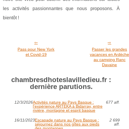
les activités passionnantes que nous proposons. À
bientôt !
Pass pour New York
Passer les grandes
et Covid-19
vacances en Ardèch
au camping Ranc
Davaine
chambresdhoteslavilledieu.fr :
dernière parutions.
12/3/2026
Activités nature au Pays Basque :
677 aff.
l’expérience ARTEKA à Bidarray, entre
rivière, montagne et esprit basque
16/11/2023
Escapade nature au Pays Basque :
2 699
séjournez dans nos gîtes aux pieds
aff.
des montagnes