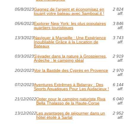
05/8/2023
Gagnez de l'argent et économisez en
2 824
louant votre bateau avec Samboat.it !
aff.
05/6/2023
Explorer New York: les plus populaires
3 846
quartiers touristiques
aff.
13/3/2023
Naviguer à Marseille : Une Expérience
3 743
Inoubliable Grâce à la Location de
aff.
Bateaux
03/3/2023
S'évader dans la nature à Grospierres,
2 919
Ardeche : le camping idéal
aff.
20/2/2023
Voir la Bastide des Cyprès en Provence
2 970
aff.
07/2/2023
Aventures Extrêmes à Bidarray : Des
6 144
Sports Aquatiques Pour Les Audacieux !
aff.
21/12/2022
Opter pour le camping naturiste Riva
6 040
Bella Thalasso de la Haute-Corse
aff.
13/12/2022
Les avantages de séjourner dans un
2 952
hôtel étoilé à Sarlat
aff.