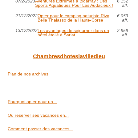
07/2/2023
Aventures Extrêmes à Bidarray : Des
6 152
Sports Aquatiques Pour Les Audacieux !
aff.
21/12/2022
Opter pour le camping naturiste Riva
6 053
Bella Thalasso de la Haute-Corse
aff.
13/12/2022
Les avantages de séjourner dans un
2 959
hôtel étoilé à Sarlat
aff.
Chambresdhoteslavilledieu
Plan de nos archives
Pourquoi opter pour un...
Où réserver ses vacances en...
Comment passer des vacances...