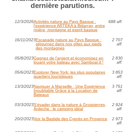
dernière parutions.
12/3/2026
Activités nature au Pays Basque :
688 aff.
l’expérience ARTEKA à Bidarray, entre
rivière, montagne et esprit basque
16/11/2023
Escapade nature au Pays Basque :
2 707
séjournez dans nos gîtes aux pieds
aff.
des montagnes
05/8/2023
Gagnez de l'argent et économisez en
2 830
louant votre bateau avec Samboat.it !
aff.
05/6/2023
Explorer New York: les plus populaires
3 853
quartiers touristiques
aff.
13/3/2023
Naviguer à Marseille : Une Expérience
3 751
Inoubliable Grâce à la Location de
aff.
Bateaux
03/3/2023
S'évader dans la nature à Grospierres,
2 924
Ardeche : le camping idéal
aff.
20/2/2023
Voir la Bastide des Cyprès en Provence
2 973
aff.