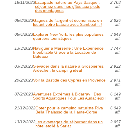
16/11/2023
Escapade nature au Pays Basque :
2 703
séjournez dans nos gîtes aux pieds
aff.
des montagnes
05/8/2023
Gagnez de l'argent et économisez en
2 826
louant votre bateau avec Samboat.it !
aff.
05/6/2023
Explorer New York: les plus populaires
3 849
quartiers touristiques
aff.
13/3/2023
Naviguer à Marseille : Une Expérience
3 747
Inoubliable Grâce à la Location de
aff.
Bateaux
03/3/2023
S'évader dans la nature à Grospierres,
2 922
Ardeche : le camping idéal
aff.
20/2/2023
Voir la Bastide des Cyprès en Provence
2 971
aff.
07/2/2023
Aventures Extrêmes à Bidarray : Des
6 149
Sports Aquatiques Pour Les Audacieux !
aff.
21/12/2022
Opter pour le camping naturiste Riva
6 049
Bella Thalasso de la Haute-Corse
aff.
13/12/2022
Les avantages de séjourner dans un
2 957
hôtel étoilé à Sarlat
aff.