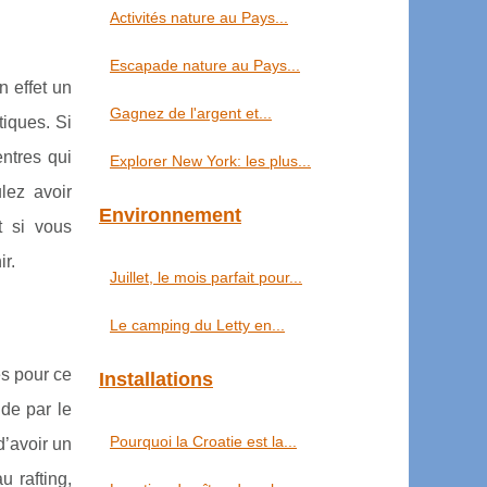
Activités nature au Pays...
Escapade nature au Pays...
n effet un
Gagnez de l'argent et...
tiques. Si
ntres qui
Explorer New York: les plus...
lez avoir
Environnement
t si vous
r.
Juillet, le mois parfait pour...
Le camping du Letty en...
és pour ce
Installations
 de par le
Pourquoi la Croatie est la...
’avoir un
 rafting,