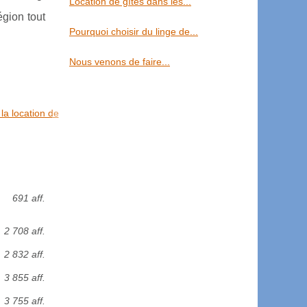
Location de gîtes dans les...
égion tout
Pourquoi choisir du linge de...
Nous venons de faire...
la location de
691 aff.
2 708 aff.
2 832 aff.
3 855 aff.
3 755 aff.