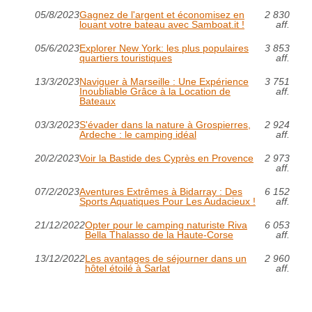
05/8/2023
Gagnez de l'argent et économisez en
2 830
louant votre bateau avec Samboat.it !
aff.
05/6/2023
Explorer New York: les plus populaires
3 853
quartiers touristiques
aff.
13/3/2023
Naviguer à Marseille : Une Expérience
3 751
Inoubliable Grâce à la Location de
aff.
Bateaux
03/3/2023
S'évader dans la nature à Grospierres,
2 924
Ardeche : le camping idéal
aff.
20/2/2023
Voir la Bastide des Cyprès en Provence
2 973
aff.
07/2/2023
Aventures Extrêmes à Bidarray : Des
6 152
Sports Aquatiques Pour Les Audacieux !
aff.
21/12/2022
Opter pour le camping naturiste Riva
6 053
Bella Thalasso de la Haute-Corse
aff.
13/12/2022
Les avantages de séjourner dans un
2 960
hôtel étoilé à Sarlat
aff.