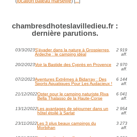
(
location bateau marseille
) [
...
]
chambresdhoteslavilledieu.fr :
dernière parutions.
03/3/2023
S'évader dans la nature à Grospierres,
2 919
Ardeche : le camping idéal
aff.
20/2/2023
Voir la Bastide des Cyprès en Provence
2 970
aff.
07/2/2023
Aventures Extrêmes à Bidarray : Des
6 144
Sports Aquatiques Pour Les Audacieux !
aff.
21/12/2022
Opter pour le camping naturiste Riva
6 041
Bella Thalasso de la Haute-Corse
aff.
13/12/2022
Les avantages de séjourner dans un
2 954
hôtel étoilé à Sarlat
aff.
23/11/2022
Les 3 plus beaux campings du
3 273
Morbihan
aff.