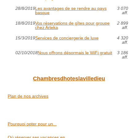
28/8/2019
Les avantages de se rendre au pays
3 070
basque
aff.
18/8/2019
Vos réservations de gîtes pour groupe
2 899
chez Arteka
aff.
15/3/2019
Services de conciergerie de luxe
4 320
aff.
02/10/2018
Nous offrons désormais le WiFi gratuit
3 186
aff.
Chambresdhoteslavilledieu
Plan de nos archives
Pourquoi opter pour un...
Où réserver ses vacances en...