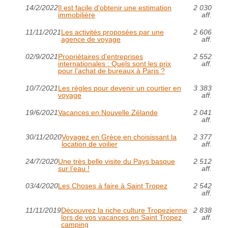
14/2/2022
Il est facile d'obtenir une estimation
2 030
immobilière
aff.
11/11/2021
Les activités proposées par une
2 606
agence de voyage
aff.
02/9/2021
Propriétaires d'entreprises
2 552
internationales : Quels sont les prix
aff.
pour l'achat de bureaux à Paris ?
10/7/2021
Les règles pour devenir un courtier en
3 383
voyage
aff.
19/6/2021
Vacances en Nouvelle Zélande
2 041
aff.
30/11/2020
Voyagez en Grèce en choisissant la
2 377
location de voilier
aff.
24/7/2020
Une très belle visite du Pays basque
2 512
sur l’eau !
aff.
03/4/2020
Les Choses à faire à Saint Tropez
2 542
aff.
11/11/2019
Découvrez la riche culture Tropezienne
2 838
lors de vos vacances en Saint Tropez
aff.
camping