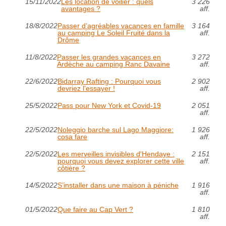
15/11/2022
Les location de voilier : quels
3 226
avantages ?
aff.
18/8/2022
Passer d’agréables vacances en famille
3 164
au camping Le Soleil Fruité dans la
aff.
Drôme
11/8/2022
Passer les grandes vacances en
3 272
Ardèche au camping Ranc Davaine
aff.
22/6/2022
Bidarray Rafting : Pourquoi vous
2 902
devriez l'essayer !
aff.
25/5/2022
Pass pour New York et Covid-19
2 051
aff.
22/5/2022
Noleggio barche sul Lago Maggiore:
1 926
cosa fare
aff.
22/5/2022
Les merveilles invisibles d'Hendaye :
2 151
pourquoi vous devez explorer cette ville
aff.
côtière ?
14/5/2022
S’installer dans une maison à péniche
1 916
aff.
01/5/2022
Que faire au Cap Vert ?
1 810
aff.